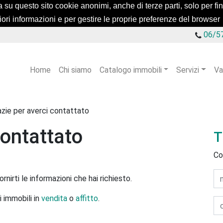
a su questo sito cookie anonimi, anche di terze parti, solo per fini 
iori informazioni e per gestire le proprie preferenze del browser
06/5
Home
Chi siamo
Catalogo immobili
Servizi
Va
azie per averci contattato
contattato
T
Co
rnirti le informazioni che hai richiesto.
i immobili in
vendita
o
affitto
.