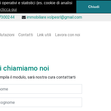
operativi e statistici (es. cookie di analisi
Chiudi
clicca qui
7300244
immobiliare.volpesrl@gmail.com
lutazioni
Contatti
Link utili
Lavora con noi
i chiamiamo noi
mpila il modulo, sarà nostra cura contattarti