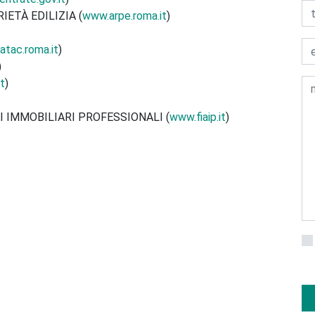
ETÀ EDILIZIA (
www.arpe.roma.it
)
tac.roma.it
)
)
t
)
I IMMOBILIARI PROFESSIONALI (
www.fiaip.it
)