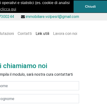
operativi e statistici (es. cookie di analisi
Chiudi
clicca qui
7300244
immobiliare.volpesrl@gmail.com
lutazioni
Contatti
Link utili
Lavora con noi
i chiamiamo noi
mpila il modulo, sarà nostra cura contattarti