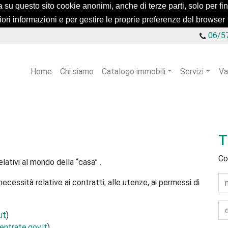
a su questo sito cookie anonimi, anche di terze parti, solo per fini 
iori informazioni e per gestire le proprie preferenze del browser
06/5
Home
Chi siamo
Catalogo immobili
Servizi
Va
T
Co
relativi al mondo della “casa” .
necessità relative ai contratti, alle utenze, ai permessi di
it
)
ntrate.gov.it
)