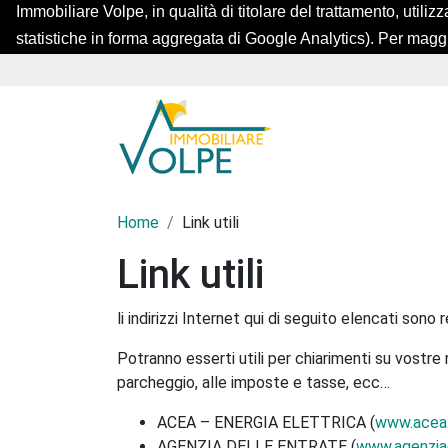
Immobiliare Volpe, in qualità di titolare del trattamento, utilizz
statistiche in forma aggregata di Google Analytics). Per magg
Home
Link utili
Link utili
li indirizzi Internet qui di seguito elencati sono 
Potranno esserti utili per chiarimenti su vostre 
parcheggio, alle imposte e tasse, ecc…
ACEA – ENERGIA ELETTRICA (
www.acea.
AGENZIA DELLE ENTRATE (
www.agenziae