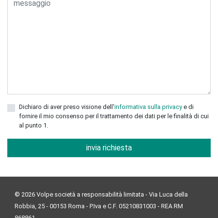
Dichiaro di aver preso visione dell'
informativa sulla privacy
e di
fornire il mio consenso per il trattamento dei dati per le finalità di cui
al punto 1.
invia richiesta
© 2026 Volpe società a responsabilità limitata - Via Luca della
Robbia, 25 - 00153 Roma - P.Iva e C.F. 05210831003 - REA RM
868861