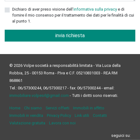
Dichiaro di aver preso visione dell'
informativa sulla privacy
e di
fornire il mio consenso per il trattamento dei dati per le finalità di cui
al punto 1.
invia richiesta
© 2026 Volpe società a responsabilità limitata - Via Luca della
Robbia, 25 - 00153 Roma - P.Iva e C.F. 05210831003 - REA RM
868861
Tel.: 06/57300244, 06/57300217 - fax: 06/57300244 - email:
immobiliare.volpesrl@gmail.com
- Tutti i diritti sono riservati.
Home
Chi siamo
Servizi offerti
Immobili in affitto
Immobili in vendita
Privacy Policy
Link utili
Contatti
Valutazione gratuita
Lavora con noi
seguici su: