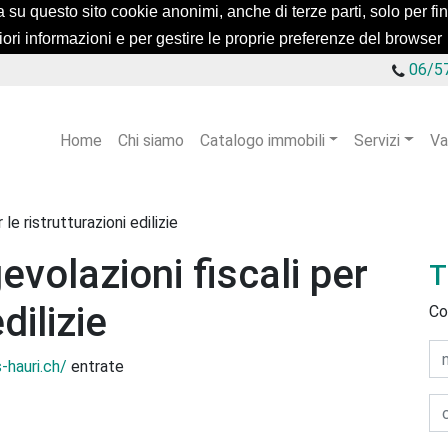
a su questo sito cookie anonimi, anche di terze parti, solo per fini 
iori informazioni e per gestire le proprie preferenze del browser
06/5
Home
Chi siamo
Catalogo immobili
Servizi
Va
le ristrutturazioni edilizie
evolazioni fiscali per
T
dilizie
Co
s-hauri.ch/
entrate