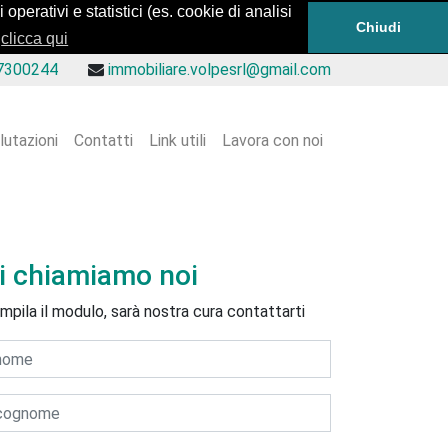
operativi e statistici (es. cookie di analisi
Chiudi
clicca qui
7300244
immobiliare.volpesrl@gmail.com
lutazioni
Contatti
Link utili
Lavora con noi
i chiamiamo noi
mpila il modulo, sarà nostra cura contattarti