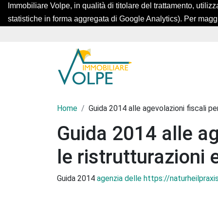
Immobiliare Volpe, in qualità di titolare del trattamento, utilizz
statistiche in forma aggregata di Google Analytics). Per magg
Home
Guida 2014 alle agevolazioni fiscali per 
Guida 2014 alle ag
le ristrutturazioni e
Guida 2014
agenzia delle
https://naturheilpraxi